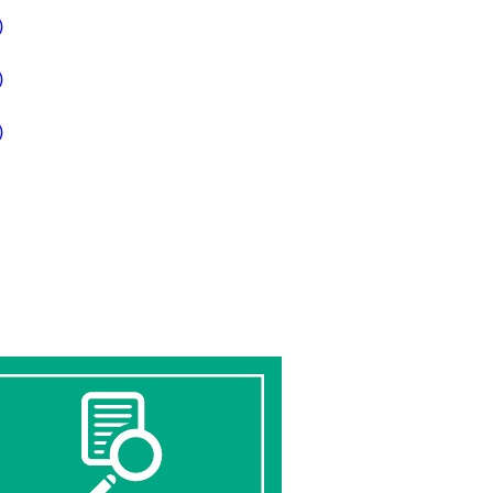
)
)
)