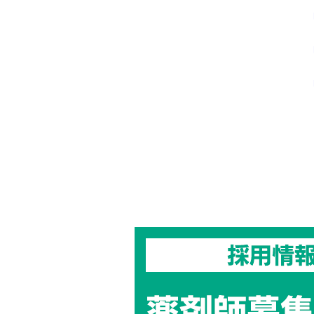
投
稿
の
ペ
ー
ジ
送
り