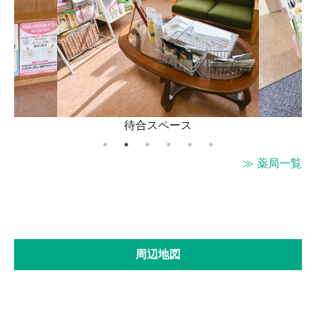
待合スペース
お薬のお
≫ 薬局一覧
周辺地図